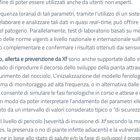
fine di poter essere utilizzati anche da utenti non esperti.
quenza (oraria) di tali parametri, tramite l’utilizzo di un sis
laborare e analizzare tali dati in quasi
real-time
, può offrir
el patogeno. Parallelamente, test di laboratorio basati su me
to delle norme vigenti a livello nazionale e internazionale s
o complementare e confermare i risultati ottenuti dai senso
o, allerta e prevenzione da Xf
sono anche supportate dallo s
ado di riprodurre il decorso dello sviluppo della pianta attrave
durimento del nocciolo. L’inizializzazione del modello fenolo
tema di monitoraggio ad alta frequenza, o in alternativa dalle
consente di simulare le fasi fenologiche in corso e attese e 
a in modo da poter interpretare l'andamento dei parametri xil
 da un intervallo di valori considerato tipico o “di sicurezz
ivello di pericolo (severità di invasione di
Xf
secondo la ma
(es. la presenza o no di piante infette adiacenti) e la vulnerabi
one in base allo stato di salute e/o la fase di sviluppo) il pr