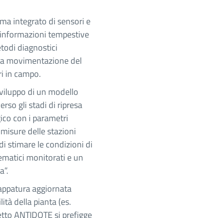
tema integrato di sensori e
e informazioni tempestive
todi diagnostici
ulla movimentazione del
ri in campo.
viluppo di un modello
rso gli stadi di ripresa
gico con i parametri
 misure delle stazioni
di stimare le condizioni di
ematici monitorati e un
a”.
ppatura aggiornata
lità della pianta (es.
ogetto ANTIDOTE si prefigge