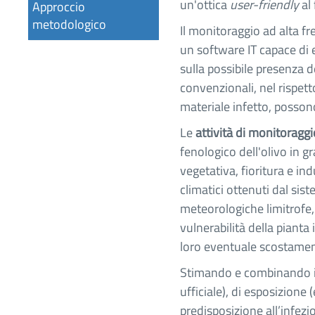
un'ottica
user-friendly
al 
Approccio
metodologico
Il monitoraggio ad alta fre
un software IT capace di e
sulla possibile presenza d
convenzionali, nel rispet
materiale infetto, posson
Le
attività di monitoraggi
fenologico dell'olivo in gr
vegetativa, fioritura e in
climatici ottenuti dal sis
meteorologiche limitrofe, 
vulnerabilità della piant
loro eventuale scostamento
Stimando e combinando il l
ufficiale), di esposizione 
predisposizione all’infezi